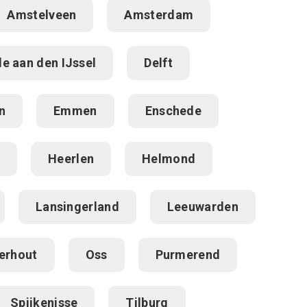
Amstelveen
Amsterdam
le aan den IJssel
Delft
n
Emmen
Enschede
d
Heerlen
Helmond
Lansingerland
Leeuwarden
erhout
Oss
Purmerend
Spijkenisse
Tilburg