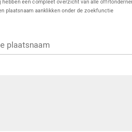
j hebben een compleet overzicht van alle offrtondern
een plaatsnaam aanklikken onder de zoekfunctie