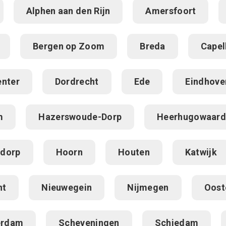
Alphen aan den Rijn
Amersfoort
Bergen op Zoom
Breda
Capel
enter
Dordrecht
Ede
Eindhove
m
Hazerswoude-Dorp
Heerhugowaar
dorp
Hoorn
Houten
Katwijk
ht
Nieuwegein
Nijmegen
Oost
erdam
Scheveningen
Schiedam