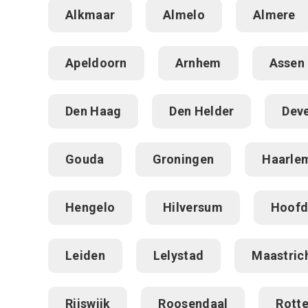
Alkmaar
Almelo
Almere
Apeldoorn
Arnhem
Assen
Den Haag
Den Helder
Dev
Gouda
Groningen
Haarle
Hengelo
Hilversum
Hoofd
Leiden
Lelystad
Maastric
Rijswijk
Roosendaal
Rott