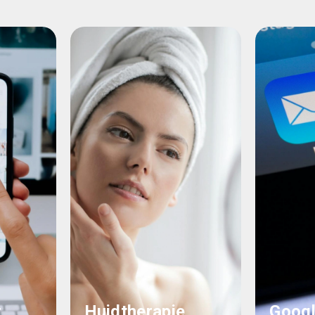
r
Huidtherapie
Googl