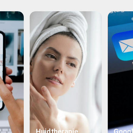
r
Huidtherapie
Googl